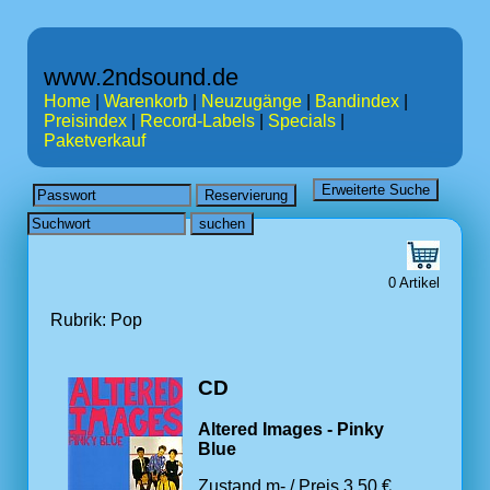
www.2ndsound.de
Home
|
Warenkorb
|
Neuzugänge
|
Bandindex
|
Preisindex
|
Record-Labels
|
Specials
|
Paketverkauf
0 Artikel
Rubrik: Pop
CD
Altered Images - Pinky
Blue
Zustand m- / Preis 3.50 €