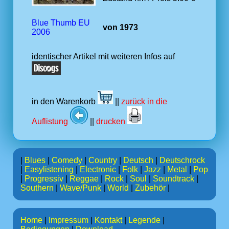
Blue Thumb EU
von 1973
2006
identischer Artikel mit weiteren Infos auf
in den Warenkorb
||
zurück in die
Auflistung
||
drucken
|
Blues
|
Comedy
|
Country
|
Deutsch
|
Deutschrock
|
Easylistening
|
Electronic
|
Folk
|
Jazz
|
Metal
|
Pop
|
Progressiv
|
Reggae
|
Rock
|
Soul
|
Soundtrack
|
Southern
|
Wave/Punk
|
World
|
Zubehör
|
Home
|
Impressum
|
Kontakt
|
Legende
|