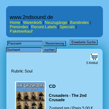
www.2ndsound.de
Home
|
Warenkorb
|
Neuzugänge
|
Bandindex
|
Preisindex
|
Record-Labels
|
Specials
|
Paketverkauf
0 Artikel
Rubrik: Soul
CD
Crusaders - The 2nd
Crusade
Zustand nm / Preis 5.00 €