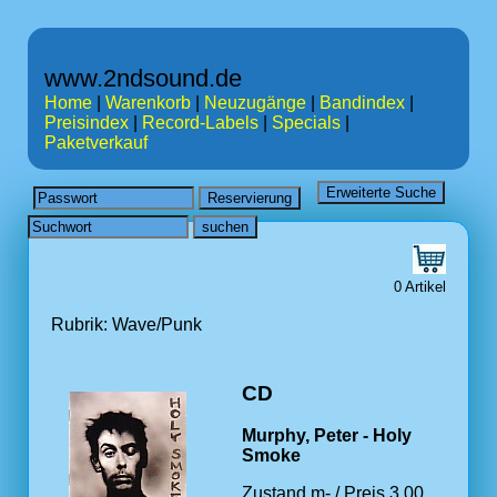
www.2ndsound.de
Home
|
Warenkorb
|
Neuzugänge
|
Bandindex
|
Preisindex
|
Record-Labels
|
Specials
|
Paketverkauf
0 Artikel
Rubrik: Wave/Punk
CD
Murphy, Peter - Holy
Smoke
Zustand m- / Preis 3.00