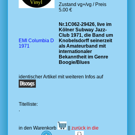
Zustand vg+/vg / Preis
5.00 €
Nr.1C062-29426, live im
Kölner Subway Jazz-
Club 1971, die Band um
EMI Columbia D
Knobelsdorff seinerzeit
1971
als Amateurband mit
internationaler
Bekanntheit im Genre
Boogie/Blues
identischer Artikel mit weiteren Infos auf
Titelliste:
.
in den Warenkorb
||
zurück in die