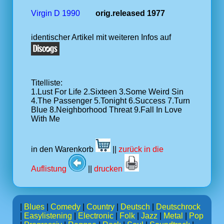
Virgin D 1990
orig.released 1977
identischer Artikel mit weiteren Infos auf
Titelliste:
1.Lust For Life 2.Sixteen 3.Some Weird Sin
4.The Passenger 5.Tonight 6.Success 7.Turn
Blue 8.Neighborhood Threat 9.Fall In Love
With Me
in den Warenkorb
||
zurück in die
Auflistung
||
drucken
|
Blues
|
Comedy
|
Country
|
Deutsch
|
Deutschrock
|
Easylistening
|
Electronic
|
Folk
|
Jazz
|
Metal
|
Pop