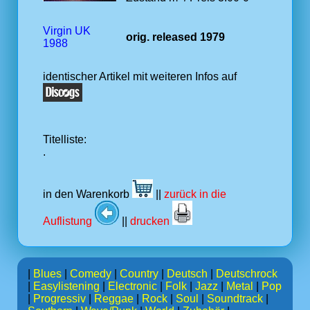
Virgin UK
orig. released 1979
1988
identischer Artikel mit weiteren Infos auf
Titelliste:
.
in den Warenkorb
||
zurück in die
Auflistung
||
drucken
|
Blues
|
Comedy
|
Country
|
Deutsch
|
Deutschrock
|
Easylistening
|
Electronic
|
Folk
|
Jazz
|
Metal
|
Pop
|
Progressiv
|
Reggae
|
Rock
|
Soul
|
Soundtrack
|