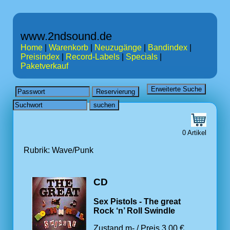
www.2ndsound.de
Home
|
Warenkorb
|
Neuzugänge
|
Bandindex
|
Preisindex
|
Record-Labels
|
Specials
|
Paketverkauf
0 Artikel
Rubrik: Wave/Punk
CD
Sex Pistols - The great
Rock ‘n’ Roll Swindle
Zustand m- / Preis 3.00 €