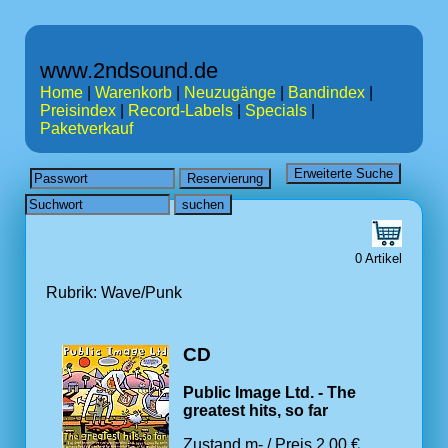
www.2ndsound.de
Home
|
Warenkorb
|
Neuzugänge
|
Bandindex
|
Preisindex
|
Record-Labels
|
Specials
|
Paketverkauf
0 Artikel
Rubrik: Wave/Punk
CD
Public Image Ltd. - The
greatest hits, so far
Zustand m- / Preis 2.00 €