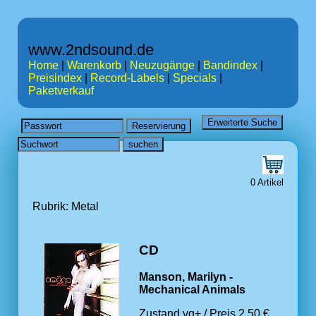
www.2ndsound.de
Home
|
Warenkorb
|
Neuzugänge
|
Bandindex
|
Preisindex
|
Record-Labels
|
Specials
|
Paketverkauf
0 Artikel
Rubrik: Metal
CD
Manson, Marilyn -
Mechanical Animals
Zustand vg+ / Preis 2.50 €