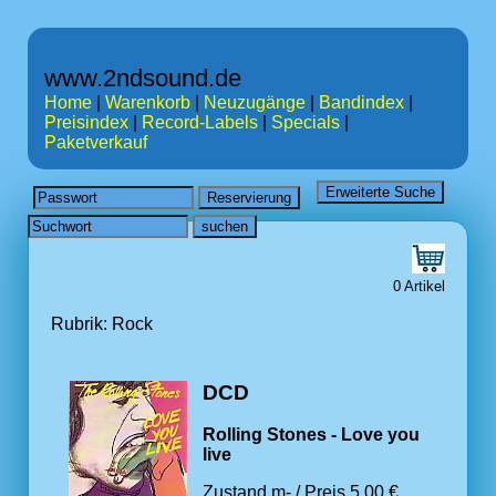
www.2ndsound.de
Home
|
Warenkorb
|
Neuzugänge
|
Bandindex
|
Preisindex
|
Record-Labels
|
Specials
|
Paketverkauf
0 Artikel
Rubrik: Rock
DCD
Rolling Stones - Love you
live
Zustand m- / Preis 5.00 €