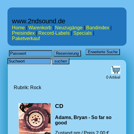
www.2ndsound.de
Home
|
Warenkorb
|
Neuzugänge
|
Bandindex
|
Preisindex
|
Record-Labels
|
Specials
|
Paketverkauf
0 Artikel
Rubrik: Rock
CD
Adams, Bryan - So far so
good
Zustand nm / Preis 2.00 €