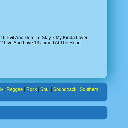
lt 6.Evil And Here To Stay 7.My Kinda Lover
12.Live And Love 13.Joined At The Heart
iv
|
Reggae
|
Rock
|
Soul
|
Soundtrack
|
Southern
|