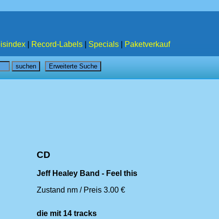
isindex
|
Record-Labels
|
Specials
|
Paketverkauf
CD
Jeff Healey Band - Feel this
Zustand nm / Preis 3.00 €
die mit 14 tracks