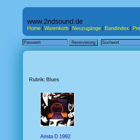
www.2ndsound.de
Home
|
Warenkorb
|
Neuzugänge
|
Bandindex
|
Pre
Rubrik: Blues
Arista D 1992