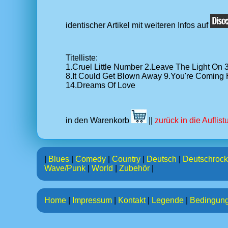
identischer Artikel mit weiteren Infos auf
Titelliste:
1.Cruel Little Number 2.Leave The Light On 3
8.It Could Get Blown Away 9.You're Coming H
14.Dreams Of Love
in den Warenkorb
||
zurück in die Auflis
|
Blues
|
Comedy
|
Country
|
Deutsch
|
Deutschrock
Wave/Punk
|
World
|
Zubehör
|
Home
|
Impressum
|
Kontakt
|
Legende
|
Bedingun