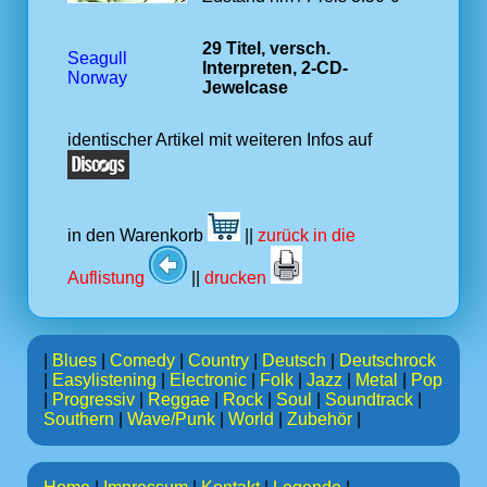
29 Titel, versch.
Seagull
Interpreten, 2-CD-
Norway
Jewelcase
identischer Artikel mit weiteren Infos auf
in den Warenkorb
||
zurück in die
Auflistung
||
drucken
|
Blues
|
Comedy
|
Country
|
Deutsch
|
Deutschrock
|
Easylistening
|
Electronic
|
Folk
|
Jazz
|
Metal
|
Pop
|
Progressiv
|
Reggae
|
Rock
|
Soul
|
Soundtrack
|
Southern
|
Wave/Punk
|
World
|
Zubehör
|