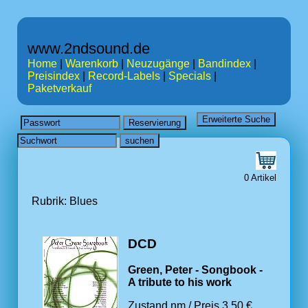
www.2ndsound.de
Home
|
Warenkorb
|
Neuzugänge
|
Bandindex
|
Preisindex
|
Record-Labels
|
Specials
|
Paketverkauf
0 Artikel
Rubrik: Blues
DCD
Green, Peter - Songbook -
A tribute to his work
Zustand nm / Preis 3.50 €