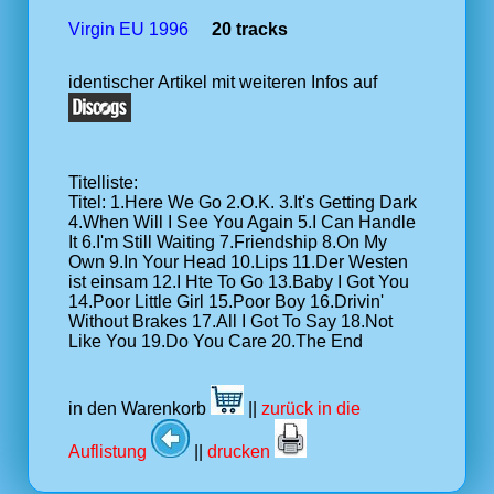
Virgin EU 1996
20 tracks
identischer Artikel mit weiteren Infos auf
Titelliste:
Titel: 1.Here We Go 2.O.K. 3.It's Getting Dark
4.When Will I See You Again 5.I Can Handle
It 6.I'm Still Waiting 7.Friendship 8.On My
Own 9.In Your Head 10.Lips 11.Der Westen
ist einsam 12.I Hte To Go 13.Baby I Got You
14.Poor Little Girl 15.Poor Boy 16.Drivin'
Without Brakes 17.All I Got To Say 18.Not
Like You 19.Do You Care 20.The End
in den Warenkorb
||
zurück in die
Auflistung
||
drucken