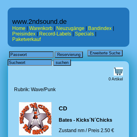
www.2ndsound.de
Home
|
Warenkorb
|
Neuzugänge
|
Bandindex
|
Preisindex
|
Record-Labels
|
Specials
|
Paketverkauf
0 Artikel
Rubrik: Wave/Punk
CD
Bates - Kicks´N´Chicks
Zustand nm / Preis 2.50 €