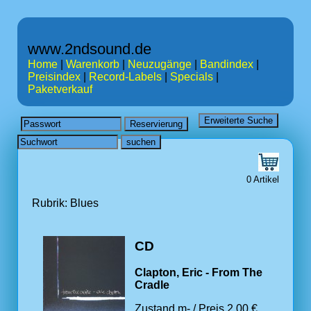
www.2ndsound.de
Home
|
Warenkorb
|
Neuzugänge
|
Bandindex
|
Preisindex
|
Record-Labels
|
Specials
|
Paketverkauf
0 Artikel
Rubrik: Blues
CD
Clapton, Eric - From The
Cradle
Zustand m- / Preis 2.00 €