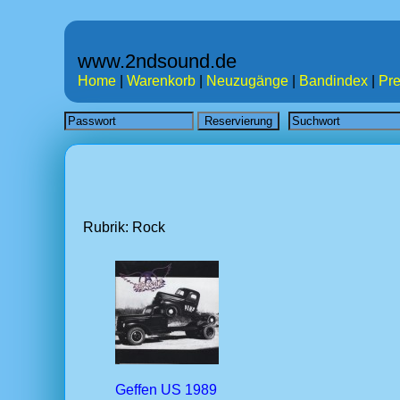
www.2ndsound.de
Home
|
Warenkorb
|
Neuzugänge
|
Bandindex
|
Pre
Rubrik: Rock
Geffen US 1989