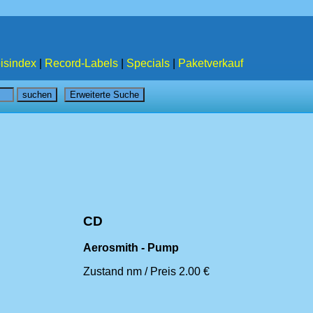
isindex
|
Record-Labels
|
Specials
|
Paketverkauf
CD
Aerosmith - Pump
Zustand nm / Preis 2.00 €