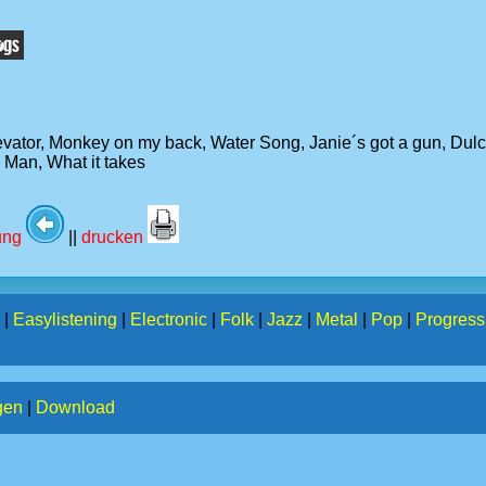
vator, Monkey on my back, Water Song, Janie´s got a gun, Dulci
Man, What it takes
tung
||
drucken
|
Easylistening
|
Electronic
|
Folk
|
Jazz
|
Metal
|
Pop
|
Progress
gen
|
Download