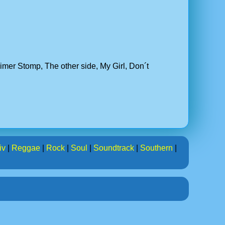
mer Stomp, The other side, My Girl, Don´t
iv
|
Reggae
|
Rock
|
Soul
|
Soundtrack
|
Southern
|