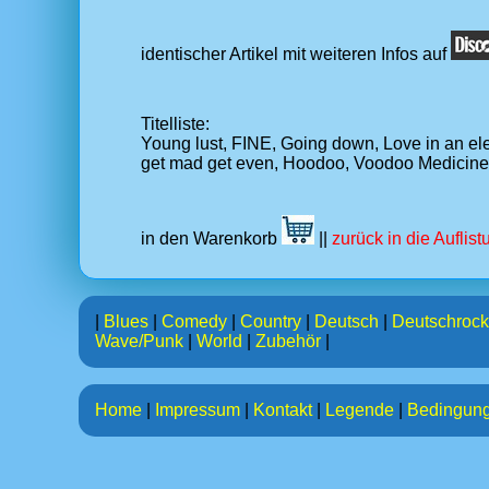
identischer Artikel mit weiteren Infos auf
Titelliste:
Young lust, FINE, Going down, Love in an ele
get mad get even, Hoodoo, Voodoo Medicine 
in den Warenkorb
||
zurück in die Auflis
|
Blues
|
Comedy
|
Country
|
Deutsch
|
Deutschrock
Wave/Punk
|
World
|
Zubehör
|
Home
|
Impressum
|
Kontakt
|
Legende
|
Bedingun