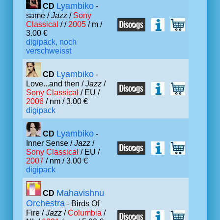
Lyambiko
CD
-
same /
Jazz
/
Sony
Classical
/ /
2005
/ m /
3.00 €
digipack, noch
verschweisst
Lyambiko
CD
-
Love...and then /
Jazz
/
Sony Classical
/ EU /
2006
/ nm / 3.00 €
digipack
Lyambiko
CD
-
Inner Sense /
Jazz
/
Sony Classical
/ EU /
2007
/ nm / 3.00 €
digipack
Mahavishnu
CD
Orchestra
- Birds Of
Fire /
Jazz
/
Columbia
/