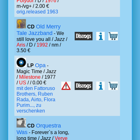
Polydor
/ D /
1976
/
m-/vg+ / 2.00 €
orig.released 1963
Old Merry
CD
Tale Jazzband
- We
still love you all /
Jazz
/
Aris
/ D /
1992
/ nm /
3.50 €
Opa
LP
-
Magic Time /
Jazz
/
Milestone
/ 1977
/
US
/ / 0.00 €
mit den Fattoruso
Brothers, Ruben
Rada, Airto, Flora
Purim..., zu
verschenken
Orquestra
CD
Was
- Forever`s a long,
long time /
Jazz
/
Verve