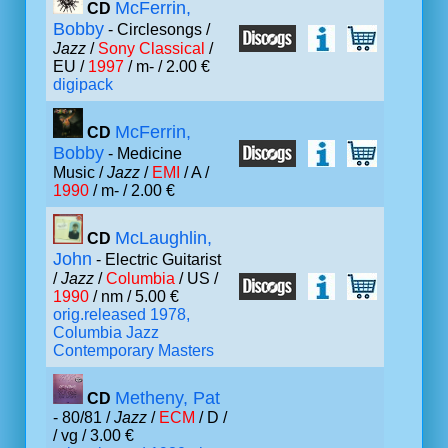
McFerrin,
CD
Bobby
- Circlesongs /
Jazz
/
Sony Classical
/
EU /
1997
/ m- / 2.00 €
digipack
McFerrin,
CD
Bobby
- Medicine
Music /
Jazz
/
EMI
/ A /
1990
/ m- / 2.00 €
McLaughlin,
CD
John
- Electric Guitarist
/
Jazz
/
Columbia
/ US /
1990
/ nm / 5.00 €
orig.released 1978,
Columbia Jazz
Contemporary Masters
Metheny, Pat
CD
- 80/81 /
Jazz
/
ECM
/ D /
/ vg / 3.00 €