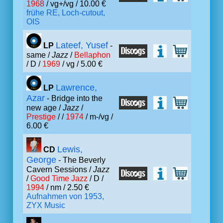
1968
/ vg+/vg / 10.00 €
frühe RE, Loch-cutout,
OIS
Lateef, Yusef
LP
-
same /
Jazz
/
Bellaphon
/ D /
1969
/ vg / 5.00 €
Lawrence,
LP
Azar
- Bridge into the
new age /
Jazz
/
Prestige
/ /
1974
/ m-/vg /
6.00 €
Lewis,
CD
George
- The Beverly
Cavern Sessions /
Jazz
/
Good Time Jazz
/ D /
1994
/ nm / 2.50 €
Aufnahmen von 1953,
ZYX Music