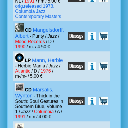
NL /
1991
/ nm / 5.00 €
orig.released 1973,
Columbia Jazz
Contemporary Masters
Mangelsdorff,
CD
Albert
- Purity /
Jazz
/
Mood Records
/ D /
1990
/ m- / 4.50 €
Mann, Herbie
LP
- Herbie Mania /
Jazz
/
Atlantic
/ D /
1976
/
m-/m- / 5.00 €
Marsalis,
CD
Wynton
- Thick in the
South: Soul Gestures In
Southern Blue, Volume
1 /
Jazz
/
Columbia
/ A /
1991
/ nm / 4.00 €