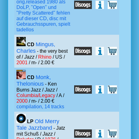
orig.released 1980 als
DoLP, "Open" und
"Pretty Scattered" fehlen
auf dieser CD, disc mit
Gebrauchsspuren, spielt
tadellos
Mingus,
CD
Charles
- the very best
of /
Jazz
/
Rhino
/ US /
2001
/ m- / 2.00 €
Monk,
CD
Thelonious
- Ken
Burns Jazz /
Jazz
/
Columbia/Legacy
/ A /
2000
/ m- / 2.00 €
compilation, 14 tracks
Old Merry
LP
Tale Jazzband
- Jatz
mit Schuß /
Jazz
/