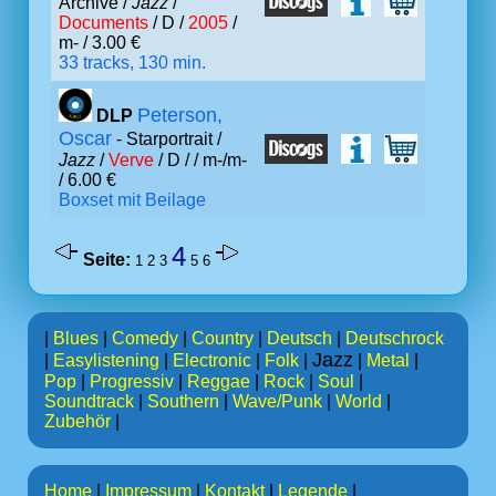
Archive /
Jazz
/
Documents
/ D /
2005
/
m- / 3.00 €
33 tracks, 130 min.
Peterson,
DLP
Oscar
- Starportrait /
Jazz
/
Verve
/ D /
/ m-/m-
/ 6.00 €
Boxset mit Beilage
4
Seite:
1
2
3
5
6
|
Blues
|
Comedy
|
Country
|
Deutsch
|
Deutschrock
Jazz
|
Easylistening
|
Electronic
|
Folk
|
|
Metal
|
Pop
|
Progressiv
|
Reggae
|
Rock
|
Soul
|
Soundtrack
|
Southern
|
Wave/Punk
|
World
|
Zubehör
|
Home
|
Impressum
|
Kontakt
|
Legende
|