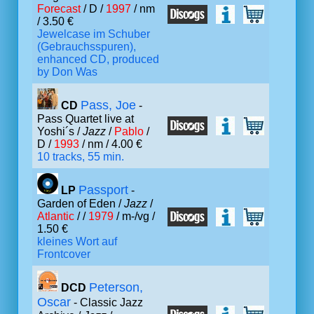
Forecast
/ D /
1997
/ nm
/ 3.50 €
Jewelcase im Schuber
(Gebrauchsspuren),
enhanced CD, produced
by Don Was
Pass, Joe
CD
-
Pass Quartet live at
Yoshi´s /
Jazz
/
Pablo
/
D /
1993
/ nm / 4.00 €
10 tracks, 55 min.
Passport
LP
-
Garden of Eden /
Jazz
/
Atlantic
/ /
1979
/ m-/vg /
1.50 €
kleines Wort auf
Frontcover
Peterson,
DCD
Oscar
- Classic Jazz