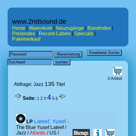
www.2ndsound.de
Home
|
Warenkorb
|
Neuzugänge
|
Bandindex
|
Preisindex
|
Record-Labels
|
Specials
|
Paketverkauf
0 Artikel
135
Abfrage: Jazz
Titel
4
Seite:
1
2
3
5
6
Lateef, Yusef
LP
-
The Blue Yusef Lateef /
Jazz
/
Atlantic
/ US /