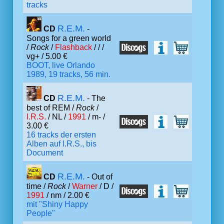
tracks
R.E.M.
CD
-
Songs for a green world
/
Rock
/
Flashback
/ /
/
vg+ / 5.00 €
BOOT, live Orlando
1989, 19 tracks, 56 min.
R.E.M.
CD
- The
best of REM /
Rock
/
I.R.S.
/ NL /
1991
/ m- /
3.00 €
16 tracks der ersten
Alben auf I.R.S., bis
Document
R.E.M.
CD
- Out of
time /
Rock
/
Warner
/ D /
1991
/ nm / 2.00 €
mit "Shiny Happy
People"