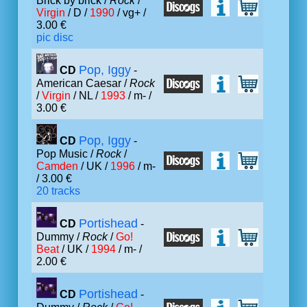
Brick by brick /
Rock
/
Virgin
/ D /
1990
/ vg+ /
3.00 €
pic disc
Pop, Iggy
CD
-
American Caesar /
Rock
/
Virgin
/ NL /
1993
/ m- /
3.00 €
Pop, Iggy
CD
-
Pop Music /
Rock
/
Camden
/ UK /
1996
/ m-
/ 3.00 €
20 tracks
Portishead
CD
-
Dummy /
Rock
/
Go!
Beat
/ UK /
1994
/ m- /
2.00 €
Portishead
CD
-