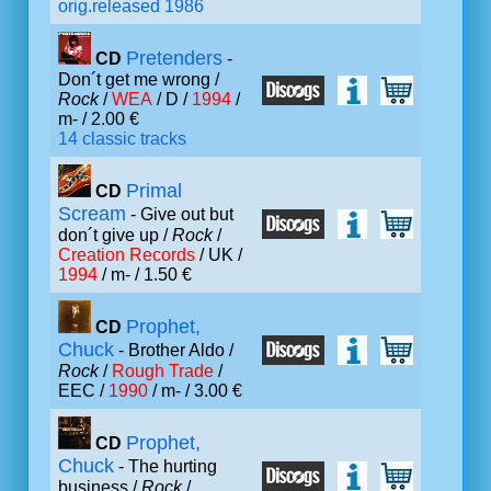
orig.released 1986
Pretenders
CD
-
Don´t get me wrong /
Rock
/
WEA
/ D /
1994
/
m- / 2.00 €
14 classic tracks
Primal
CD
Scream
- Give out but
don´t give up /
Rock
/
Creation Records
/ UK /
1994
/ m- / 1.50 €
Prophet,
CD
Chuck
- Brother Aldo /
Rock
/
Rough Trade
/
EEC /
1990
/ m- / 3.00 €
Prophet,
CD
Chuck
- The hurting
business /
Rock
/