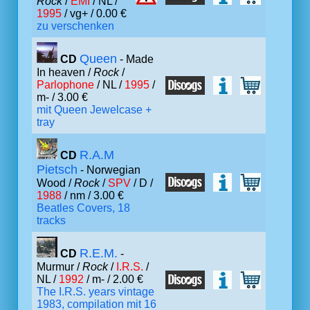
Rock
/
EMI
/ NL /
1995
/ vg+ / 0.00 €
zu verschenken
Queen
CD
- Made
In heaven /
Rock
/
Parlophone
/ NL /
1995
/
m- / 3.00 €
mit Queen Jewelcase +
tray
R.A.M
CD
Pietsch
- Norwegian
Wood /
Rock
/
SPV
/ D /
1988
/ nm / 3.00 €
Beatles Covers, 18
tracks
R.E.M.
CD
-
Murmur /
Rock
/
I.R.S.
/
NL /
1992
/ m- / 2.00 €
The I.R.S. years vintage
1983, compilation mit 16