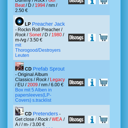
Dummy /
Rock
/
Go!
Beat
/ D /
1994
/ nm /
2.50 €
Preacher Jack
LP
- Rockn Roll Preacher /
Rock
/
Sonet
/ D /
1980
/
m-/vg / 3.50 €
mit
Thorogood/Destroyers
Leuten
Prefab Sprout
CD
- Original Album
Classics /
Rock
/
Legacy
/ EU /
2009
/ nm / 6.00 €
Box mit 5 Alben in
papersleeves(LP-
Covers) s.tracklist
Pretenders
CD
-
Get close /
Rock
/
WEA
/
A /
/ m- / 3.00 €