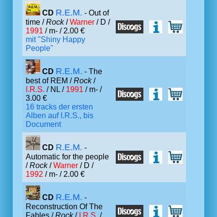
R.E.M.
CD
- Out of
time /
Rock
/
Warner
/ D /
1991
/ m- / 2.00 €
mit "Shiny Happy
People"
R.E.M.
CD
- The
best of REM /
Rock
/
I.R.S.
/ NL /
1991
/ m- /
3.00 €
16 tracks der ersten
Alben auf I.R.S., bis
Document
R.E.M.
CD
-
Automatic for the people
/
Rock
/
Warner
/ D /
1992
/ m- / 2.00 €
R.E.M.
CD
-
Reconstruction Of The
Fables /
Rock
/
I.R.S.
/