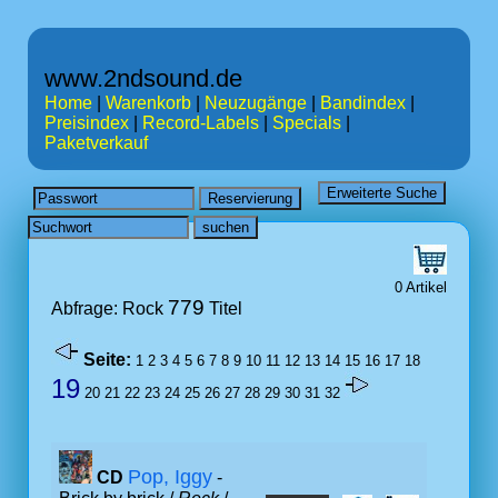
www.2ndsound.de
Home
|
Warenkorb
|
Neuzugänge
|
Bandindex
|
Preisindex
|
Record-Labels
|
Specials
|
Paketverkauf
0 Artikel
779
Abfrage: Rock
Titel
Seite:
1
2
3
4
5
6
7
8
9
10
11
12
13
14
15
16
17
18
19
20
21
22
23
24
25
26
27
28
29
30
31
32
Pop, Iggy
CD
-