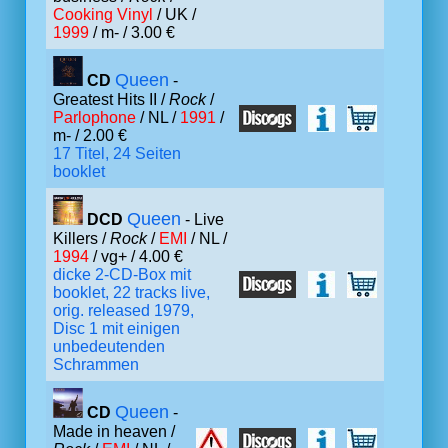
Cooking Vinyl
/ UK /
1999
/ m- / 3.00 €
Queen
CD
-
Greatest Hits II /
Rock
/
Parlophone
/ NL /
1991
/
m- / 2.00 €
17 Titel, 24 Seiten
booklet
Queen
DCD
- Live
Killers /
Rock
/
EMI
/ NL /
1994
/ vg+ / 4.00 €
dicke 2-CD-Box mit
booklet, 22 tracks live,
orig. released 1979,
Disc 1 mit einigen
unbedeutenden
Schrammen
Queen
CD
-
Made in heaven /