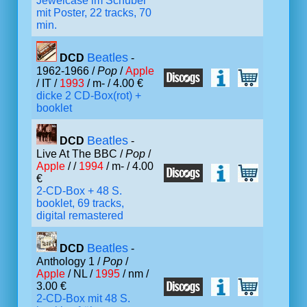
Jewelcase im Schuber
mit Poster, 22 tracks, 70
min.
Beatles
DCD
-
1962-1966 /
Pop
/
Apple
/ IT /
1993
/ m- / 4.00 €
dicke 2 CD-Box(rot) +
booklet
Beatles
DCD
-
Live At The BBC /
Pop
/
Apple
/ /
1994
/ m- / 4.00
€
2-CD-Box + 48 S.
booklet, 69 tracks,
digital remastered
Beatles
DCD
-
Anthology 1 /
Pop
/
Apple
/ NL /
1995
/ nm /
3.00 €
2-CD-Box mit 48 S.