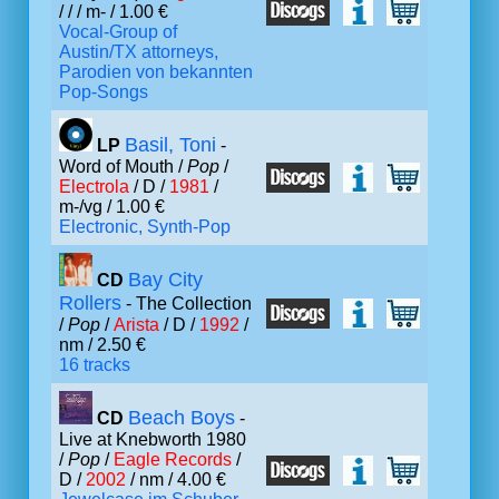
/ /
/ m- / 1.00 €
Vocal-Group of
Austin/TX attorneys,
Parodien von bekannten
Pop-Songs
Basil, Toni
LP
-
Word of Mouth /
Pop
/
Electrola
/ D /
1981
/
m-/vg / 1.00 €
Electronic, Synth-Pop
Bay City
CD
Rollers
- The Collection
/
Pop
/
Arista
/ D /
1992
/
nm / 2.50 €
16 tracks
Beach Boys
CD
-
Live at Knebworth 1980
/
Pop
/
Eagle Records
/
D /
2002
/ nm / 4.00 €