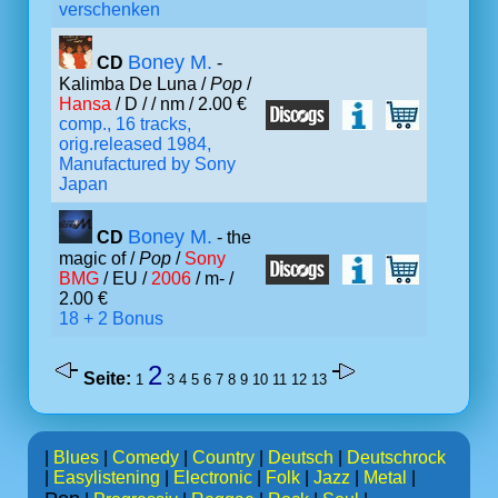
verschenken
Boney M.
CD
-
Kalimba De Luna /
Pop
/
Hansa
/ D /
/ nm / 2.00 €
comp., 16 tracks,
orig.released 1984,
Manufactured by Sony
Japan
Boney M.
CD
- the
magic of /
Pop
/
Sony
BMG
/ EU /
2006
/ m- /
2.00 €
18 + 2 Bonus
2
Seite:
1
3
4
5
6
7
8
9
10
11
12
13
|
Blues
|
Comedy
|
Country
|
Deutsch
|
Deutschrock
|
Easylistening
|
Electronic
|
Folk
|
Jazz
|
Metal
|