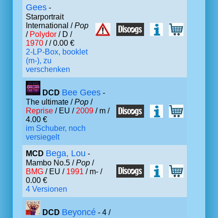
Gees
-
Starportrait
International /
Pop
/
Polydor
/ D /
1970
/ / 0.00 €
2-LP-Box, booklet
(m-), zu
verschenken
Bee Gees
DCD
-
The ultimate /
Pop
/
Reprise
/ EU /
2009
/ m /
4.00 €
im Schuber, noch
versiegelt
Bega, Lou
MCD
-
Mambo No.5 /
Pop
/
BMG
/ EU /
1991
/ m- /
0.00 €
4 Versionen
Beyoncé
DCD
- 4 /