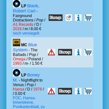
Blank,
LP
Robert Carl
-
Fairground
Distractions /
Pop
/
A1 Records
/ D /
2016
/ m / 8.00 €
noch versiegelt
Blue
MC
System
- The
Ballads /
Pop
/
Omega
/ Poland /
1993
/ m- / 1.50 €
Boney
LP
M.
- Nightflight to
Venus /
Pop
/
Hansa
/ D /
1978
/
/ 0.00 €
FOC, Hansa-
Innersleeve,
Postkartenblatt, zu