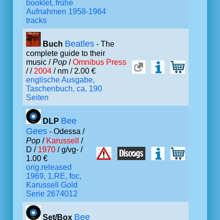
booklet, frühe
Aufnahmen 1958-1964
tracks
Beatles
Buch
- The
complete guide to their
music /
Pop
/
Omnibus Press
/ /
2004
/ nm / 2.00 €
englische Ausgabe,
Taschenbuch, ca. 190
Seiten
Bee
DLP
Gees
- Odessa /
Pop
/
Karussell
/
D /
1970
/ g/vg- /
1.00 €
orig.released
1969, 1.RE, foc,
Karussell Gold
Serie 2674012
Bee
Set/Box