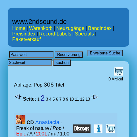
www.2ndsound.de
Home
|
Warenkorb
|
Neuzugänge
|
Bandindex
|
Preisindex
|
Record-Labels
|
Specials
|
Paketverkauf
0 Artikel
306
Abfrage: Pop
Titel
2
Seite:
1
3
4
5
6
7
8
9
10
11
12
13
Anastacia
CD
-
Freak of nature /
Pop
/
Epic
/ A /
2001
/ m- / 1.00