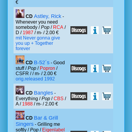
€
Astley, Rick
CD
-
Whenever you need
somebody /
Pop
/
RCA
/
D /
1987
/ m- / 2.00 €
mit Never gonna give
you up + Together
forever
B-52´s
CD
- Good
stuff /
Pop
/
Popron
/
CSFR /
/ m- / 2.00 €
orig.released 1992
Bangles
CD
-
Everything /
Pop
/
CBS
/
A /
1988
/ m- / 2.00 €
Bar & Grill
CD
Singers
- Grilling me
softly /
Pop
/
Eigenlabel