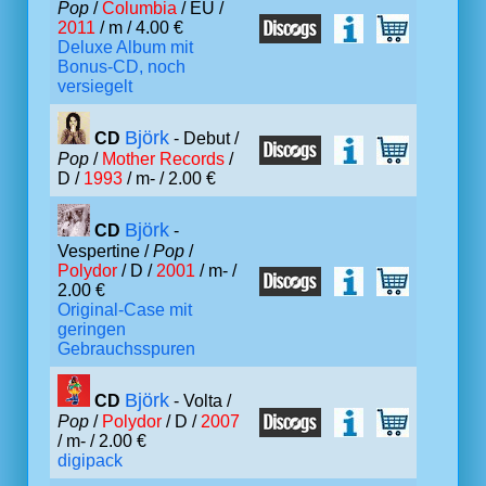
Pop
/
Columbia
/ EU /
2011
/ m / 4.00 €
Deluxe Album mit
Bonus-CD, noch
versiegelt
Björk
CD
- Debut /
Pop
/
Mother Records
/
D /
1993
/ m- / 2.00 €
Björk
CD
-
Vespertine /
Pop
/
Polydor
/ D /
2001
/ m- /
2.00 €
Original-Case mit
geringen
Gebrauchsspuren
Björk
CD
- Volta /
Pop
/
Polydor
/ D /
2007
/ m- / 2.00 €
digipack