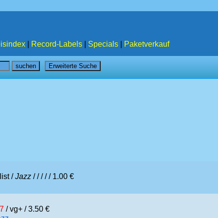
isindex
|
Record-Labels
|
Specials
|
Paketverkauf
ist /
Jazz
/
/ /
/ / 1.00 €
7
/ vg+ / 3.50 €