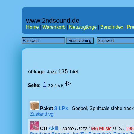
www.2ndsound.de
Home
|
Warenkorb
|
Neuzugänge
|
Bandindex
|
Pre
135
Abfrage: Jazz
Titel
1
Seite:
2
3
4
5
6
3 LPs
Paket
- Gospel, Spirituals siehe trackl
Zustand vg
Akili
CD
- same /
Jazz
/
MA Music
/ US /
198