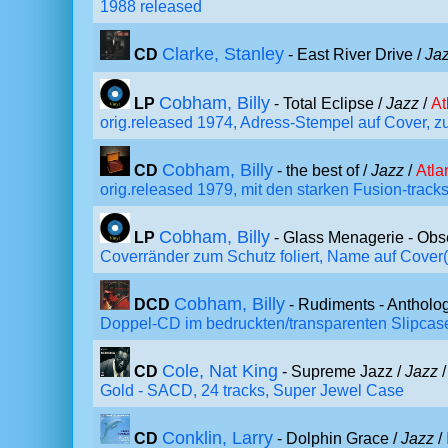
1988 released
Clarke, Stanley
CD
- East River Drive /
Ja
Cobham, Billy
LP
- Total Eclipse /
Jazz
/
At
orig.released 1974, Adress-Stempel auf Cover, 
Cobham, Billy
CD
- the best of /
Jazz
/
Atla
orig.released 1979, mit den starken Fusion-track
Cobham, Billy
LP
- Glass Menagerie - Obs
Coverränder zum Schutz foliert, Name auf Cover(
Cobham, Billy
DCD
- Rudiments - Antholo
Doppel-CD im bedruckten/transparenten Slipcase
Cole, Nat King
CD
- Supreme Jazz /
Jazz
Gold - SACD, 24 tracks, Super Jewel Case
Conklin, Larry
CD
- Dolphin Grace /
Jazz
/