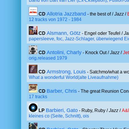
Band von Bart van Lier (Ex-Ekseption), Fusion-J
Allotria Jazzband
CD
- the best of /
Jazz
/
12 tracks von 1972 - 1984
Alsmann, Götz
CD
- Engel oder Teufel /
Ja
papersleeve, foc, Jazz-Schlager, überwiegend 
Antolini, Charly
CD
- Knock Out /
Jazz
/
Je
orig.released 1979
Armstrong, Louis
CD
- Satchmo/what a wo
What a wonderful World(alte Liveaufnahme)
Barber, Chris
CD
- The great Reunion Conc
17 tracks
Barbieri, Gato
LP
- Ruby, Ruby /
Jazz
/
A&
kleines co (Seite, Schnitt), ois