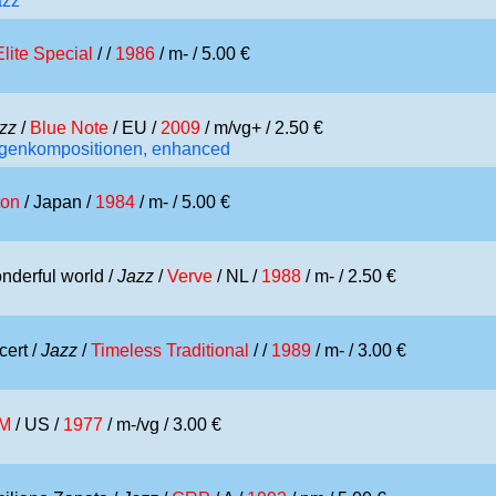
azz
Elite Special
/ /
1986
/ m- / 5.00 €
zz
/
Blue Note
/ EU /
2009
/ m/vg+ / 2.50 €
Eigenkompositionen, enhanced
ton
/ Japan /
1984
/ m- / 5.00 €
nderful world /
Jazz
/
Verve
/ NL /
1988
/ m- / 2.50 €
ert /
Jazz
/
Timeless Traditional
/ /
1989
/ m- / 3.00 €
M
/ US /
1977
/ m-/vg / 3.00 €