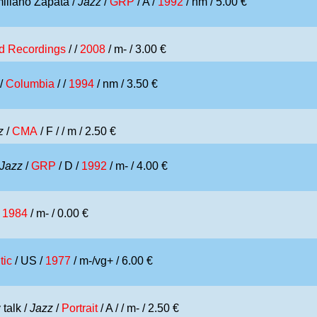
iliano Zapata /
Jazz
/
GRP
/ A /
1992
/ nm / 5.00 €
d Recordings
/ /
2008
/ m- / 3.00 €
/
Columbia
/ /
1994
/ nm / 3.50 €
z
/
CMA
/ F /
/ m / 2.50 €
Jazz
/
GRP
/ D /
1992
/ m- / 4.00 €
/
1984
/ m- / 0.00 €
tic
/ US /
1977
/ m-/vg+ / 6.00 €
 talk /
Jazz
/
Portrait
/ A /
/ m- / 2.50 €