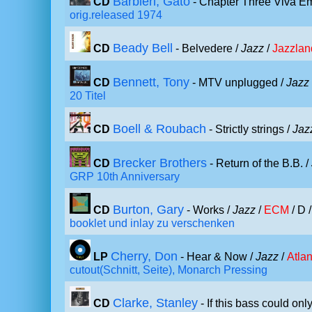
Barbieri, Gato
CD
- Chapter Three Viva Em
orig.released 1974
Beady Bell
CD
- Belvedere /
Jazz
/
Jazzlan
Bennett, Tony
CD
- MTV unplugged /
Jazz
20 Titel
Boell & Roubach
CD
- Strictly strings /
Jaz
Brecker Brothers
CD
- Return of the B.B. /
GRP 10th Anniversary
Burton, Gary
CD
- Works /
Jazz
/
ECM
/ D 
booklet und inlay zu verschenken
Cherry, Don
LP
- Hear & Now /
Jazz
/
Atlan
cutout(Schnitt, Seite), Monarch Pressing
Clarke, Stanley
CD
- If this bass could only