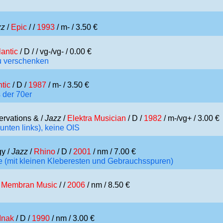
zz
/
Epic
/ /
1993
/ m- / 3.50 €
lantic
/ D /
/ vg-/vg- / 0.00 €
zu verschenken
ntic
/ D /
1987
/ m- / 3.50 €
s der 70er
ervations & /
Jazz
/
Elektra Musician
/ D /
1982
/ m-/vg+ / 3.00 €
unten links), keine OIS
gy /
Jazz
/
Rhino
/ D /
2001
/ nm / 7.00 €
 (mit kleinen Kleberesten und Gebrauchsspuren)
/
Membran Music
/ /
2006
/ nm / 8.50 €
Inak
/ D /
1990
/ nm / 3.00 €