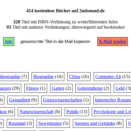
414 kostenlose Bücher auf 2ndsound.de
328
Titel mit ISBN-Verlinkung zu weiterführenden Infos
93
Titel mit anderen Verlinkungen, überwiegend auf booklooker
Info
gewünschte Titel in die Mail kopieren
E-Mail senden
biographie
(7)
Biographie
(16)
China
(16)
Computer-Alt
(15)
nanzen
(29)
Fitness
(1)
Garten
(2)
Geheimdienst
(2)
Geld
(3)
9)
Gesundheit
(9)
Grenzwissenschaften
(1)
historischer Roman
ikon
(6)
Naturwissenschaft
(8)
Politik
(13)
Psychologie und Le
)
Russland
(3)
Sowjetunion
(5)
Speisen und Getränke
(8)
S