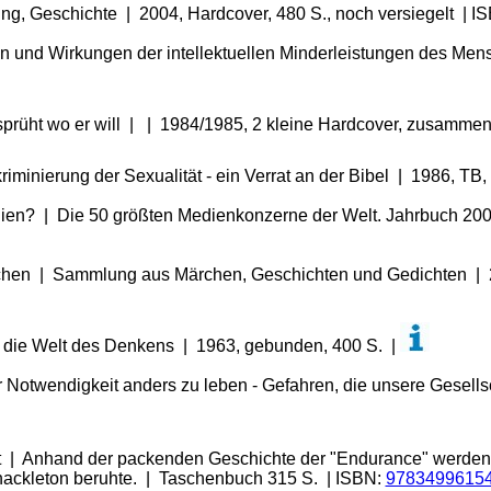
ng, Geschichte | 2004, Hardcover, 480 S., noch versiegelt | I
n und Wirkungen der intellektuellen Minderleistungen des Men
 sprüht wo er will | | 1984/1985, 2 kleine Hardcover, zusamme
kriminierung der Sexualität - ein Verrat an der Bibel | 1986, TB,
ien? | Die 50 größten Medienkonzerne der Welt. Jahrbuch 200
chen | Sammlung aus Märchen, Geschichten und Gedichten | 200
n die Welt des Denkens | 1963, gebunden, 400 S. |
er Notwendigkeit anders zu leben - Gefahren, die unsere Gesel
 | Anhand der packenden Geschichte der "Endurance" werden er
Shackleton beruhte. | Taschenbuch 315 S. | ISBN:
9783499615