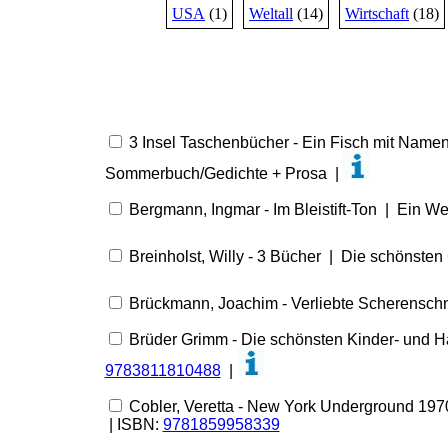
USA
(1)
Weltall
(14)
Wirtschaft
(18)
3 Insel Taschenbücher - Ein Fisch mit Name
Sommerbuch/Gedichte + Prosa |
Bergmann, Ingmar - Im Bleistift-Ton | Ein Wer
Breinholst, Willy - 3 Bücher | Die schönsten
Brückmann, Joachim - Verliebte Scherenschnit
Brüder Grimm - Die schönsten Kinder- und Ha
9783811810488
|
Cobler, Veretta - New York Underground 19
| ISBN:
9781859958339