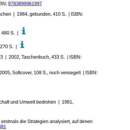
SBN:
9783899961997
schen | 1984, gebunden, 410 S. | ISBN:
n 480 S. |
 270 S. |
3 | 2002, Taschenbuch, 433 S. | ISBN:
5, Softcover, 108 S., noch versiegelt | ISBN:
lschaft und Umwelt bedrohen | 1981,
stmals die Strategien analysiert, auf denen
481