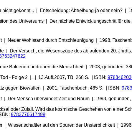
ach nicht gekonnt... | Entscheidung: Abtreibung-ja oder nein? | 
tion des Universums | Der nächste Entwicklungsschritt für die
keit | Neuer Wohlstand durch Entschleunigung | 1998, Taschen
de | Der Versuch, die Wesenszüge des ablaufenden 20. Jhrdts.
3763247622
 Neue Bakterien bedrohen die Menschheit | 2003, gebunden, 38
n Tod - Folge 2 | | 13.Aufl.2007, TB, 268 S. | ISBN:
978346203
atz gegen Biowaffen | 2001, Taschenbuch, 465 S. | ISBN:
978
eit | Der Mensch überwindet Zeit und Raum | 1993, gebunden,
cksal oder Zufall. Wird das kosmische Geschehen von einer Schö
ISBN:
9783776617498
m | Wissenschaftler auf den Spuren der Unsterblichkeit | 199