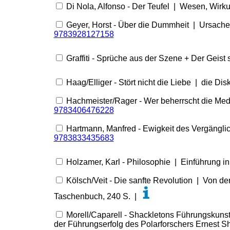
Di Nola, Alfonso - Der Teufel | Wesen, Wirku
Geyer, Horst - Über die Dummheit | Ursache
9783928127158
Graffiti - Sprüche aus der Szene + Der Geist
Haag/Elliger - Stört nicht die Liebe | die Dis
Hachmeister/Rager - Wer beherrscht die Med
9783406476228
Hartmann, Manfred - Ewigkeit des Vergängli
9783833435683
Holzamer, Karl - Philosophie | Einführung i
Kölsch/Veit - Die sanfte Revolution | Von d
Taschenbuch, 240 S. |
Morell/Caparell - Shackletons Führungskunst
der Führungserfolg des Polarforschers Ernest 