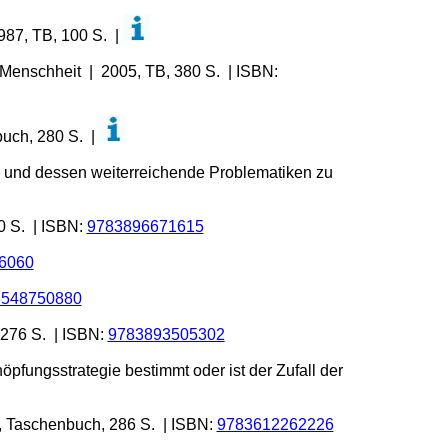
1987, TB, 100 S. |
 Menschheit | 2005, TB, 380 S. | ISBN:
buch, 280 S. |
 und dessen weiterreichende Problematiken zu
0 S. | ISBN:
9783896671615
6060
3548750880
 276 S. | ISBN:
9783893505302
pfungsstrategie bestimmt oder ist der Zufall der
6, Taschenbuch, 286 S. | ISBN:
9783612262226