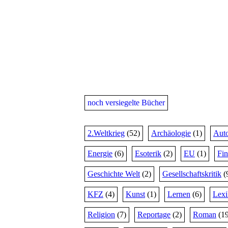
noch versiegelte Bücher
2.Weltkrieg
(52)
Archäologie
(1)
Auto
Energie
(6)
Esoterik
(2)
EU
(1)
Fi
Geschichte Welt
(2)
Gesellschaftskritik
(
KFZ
(4)
Kunst
(1)
Lernen
(6)
Lex
Religion
(7)
Reportage
(2)
Roman
(19