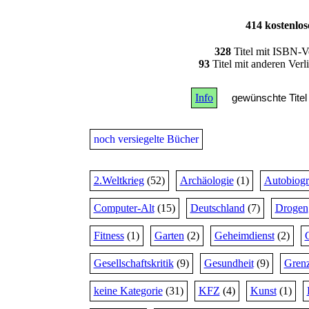
414 kostenlo
328
Titel mit ISBN-V
93
Titel mit anderen Ver
Info
gewünschte Titel 
noch versiegelte Bücher
2.Weltkrieg
(52)
Archäologie
(1)
Autobiogr
Computer-Alt
(15)
Deutschland
(7)
Drogen
Fitness
(1)
Garten
(2)
Geheimdienst
(2)
Gesellschaftskritik
(9)
Gesundheit
(9)
Grenz
keine Kategorie
(31)
KFZ
(4)
Kunst
(1)