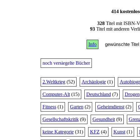
414 kostenlo
328
Titel mit ISBN-V
93
Titel mit anderen Ver
Info
gewünschte Titel 
noch versiegelte Bücher
2.Weltkrieg
(52)
Archäologie
(1)
Autobiogr
Computer-Alt
(15)
Deutschland
(7)
Drogen
Fitness
(1)
Garten
(2)
Geheimdienst
(2)
Gesellschaftskritik
(9)
Gesundheit
(9)
Grenz
keine Kategorie
(31)
KFZ
(4)
Kunst
(1)