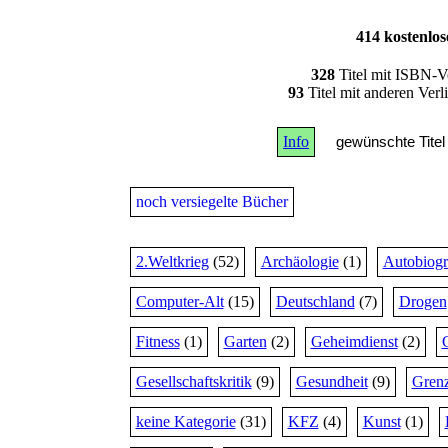
414 kostenlo
328
Titel mit ISBN-V
93
Titel mit anderen Ver
Info
gewünschte Titel 
noch versiegelte Bücher
2.Weltkrieg
(52)
Archäologie
(1)
Autobiogr
Computer-Alt
(15)
Deutschland
(7)
Drogen
Fitness
(1)
Garten
(2)
Geheimdienst
(2)
Gesellschaftskritik
(9)
Gesundheit
(9)
Grenz
keine Kategorie
(31)
KFZ
(4)
Kunst
(1)