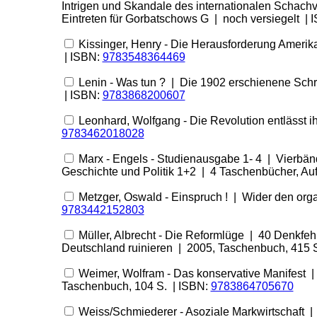
Intrigen und Skandale des internationalen Schac
Eintreten für Gorbatschows G | noch versiegelt | 
Kissinger, Henry - Die Herausforderung Amerikas
| ISBN:
9783548364469
Lenin - Was tun ? | Die 1902 erschienene Schri
| ISBN:
9783868200607
Leonhard, Wolfgang - Die Revolution entlässt i
9783462018028
Marx - Engels - Studienausgabe 1- 4 | Vierbän
Geschichte und Politik 1+2 | 4 Taschenbücher, Au
Metzger, Oswald - Einspruch ! | Wider den orga
9783442152803
Müller, Albrecht - Die Reformlüge | 40 Denkfehl
Deutschland ruinieren | 2005, Taschenbuch, 415 
Weimer, Wolfram - Das konservative Manifest |
Taschenbuch, 104 S. | ISBN:
9783864705670
Weiss/Schmiederer - Asoziale Markwirtschaft | I