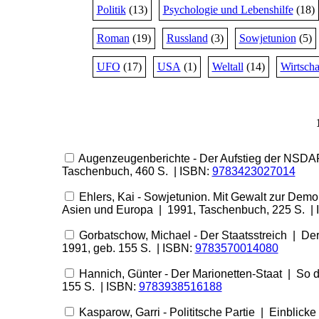
Politik
(13)
Psychologie und Lebenshilfe
(18)
Roman
(19)
Russland
(3)
Sowjetunion
(5)
UFO
(17)
USA
(1)
Weltall
(14)
Wirtscha
Augenzeugenberichte - Der Aufstieg der NSDA
Taschenbuch, 460 S. | ISBN:
9783423027014
Ehlers, Kai - Sowjetunion. Mit Gewalt zur Demo
Asien und Europa | 1991, Taschenbuch, 225 S. |
Gorbatschow, Michael - Der Staatsstreich | De
1991, geb. 155 S. | ISBN:
9783570014080
Hannich, Günter - Der Marionetten-Staat | So 
155 S. | ISBN:
9783938516188
Kasparow, Garri - Polititsche Partie | Einblick