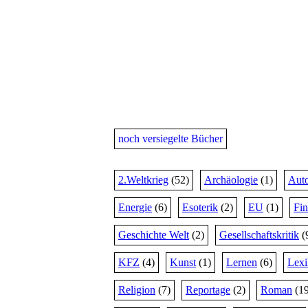
noch versiegelte Bücher
2.Weltkrieg
(52)
Archäologie
(1)
Auto
Energie
(6)
Esoterik
(2)
EU
(1)
Fi
Geschichte Welt
(2)
Gesellschaftskritik
(
KFZ
(4)
Kunst
(1)
Lernen
(6)
Lex
Religion
(7)
Reportage
(2)
Roman
(19