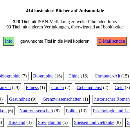
414 kostenlose Bücher auf 2ndsound.de
328
Titel mit ISBN-Verlinkung zu weiterführenden Infos
93
Titel mit anderen Verlinkungen, überwiegend auf booklooker
Info
gewünschte Titel in die Mail kopieren
E-Mail senden
biographie
(7)
Biographie
(16)
China
(16)
Computer-Alt
(15)
nanzen
(29)
Fitness
(1)
Garten
(2)
Geheimdienst
(2)
Geld
(3)
9)
Gesundheit
(9)
Grenzwissenschaften
(1)
historischer Roman
ikon
(6)
Naturwissenschaft
(8)
Politik
(13)
Psychologie und Le
)
Russland
(3)
Sowjetunion
(5)
Speisen und Getränke
(8)
S