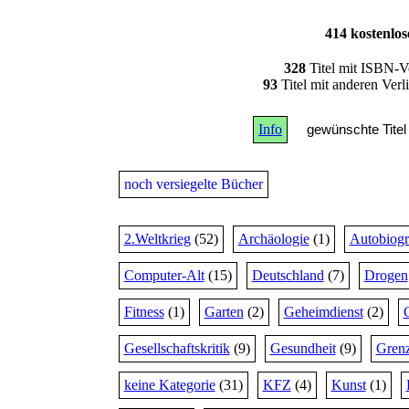
414 kostenlo
328
Titel mit ISBN-V
93
Titel mit anderen Ver
Info
gewünschte Titel 
noch versiegelte Bücher
2.Weltkrieg
(52)
Archäologie
(1)
Autobiogr
Computer-Alt
(15)
Deutschland
(7)
Drogen
Fitness
(1)
Garten
(2)
Geheimdienst
(2)
Gesellschaftskritik
(9)
Gesundheit
(9)
Grenz
keine Kategorie
(31)
KFZ
(4)
Kunst
(1)