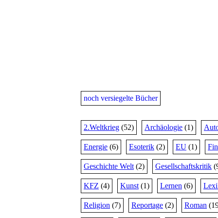
noch versiegelte Bücher
2.Weltkrieg
(52)
Archäologie
(1)
Auto
Energie
(6)
Esoterik
(2)
EU
(1)
Fi
Geschichte Welt
(2)
Gesellschaftskritik
(
KFZ
(4)
Kunst
(1)
Lernen
(6)
Lex
Religion
(7)
Reportage
(2)
Roman
(19