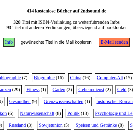
414 kostenlose Bücher auf 2ndsound.de
328
Titel mit ISBN-Verlinkung zu weiterführenden Infos
93
Titel mit anderen Verlinkungen, überwiegend auf booklooker
Info
gewünschte Titel in die Mail kopieren
E-Mail senden
biographie
(7)
Biographie
(16)
China
(16)
Computer-Alt
(15)
nanzen
(29)
Fitness
(1)
Garten
(2)
Geheimdienst
(2)
Geld
(3)
9)
Gesundheit
(9)
Grenzwissenschaften
(1)
historischer Roman
ikon
(6)
Naturwissenschaft
(8)
Politik
(13)
Psychologie und Le
)
Russland
(3)
Sowjetunion
(5)
Speisen und Getränke
(8)
S