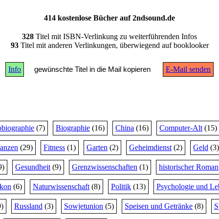
414 kostenlose Bücher auf 2ndsound.de
328
Titel mit ISBN-Verlinkung zu weiterführenden Infos
93
Titel mit anderen Verlinkungen, überwiegend auf booklooker
Info
gewünschte Titel in die Mail kopieren
E-Mail senden
biographie
(7)
Biographie
(16)
China
(16)
Computer-Alt
(15)
nanzen
(29)
Fitness
(1)
Garten
(2)
Geheimdienst
(2)
Geld
(3)
9)
Gesundheit
(9)
Grenzwissenschaften
(1)
historischer Roman
ikon
(6)
Naturwissenschaft
(8)
Politik
(13)
Psychologie und Le
)
Russland
(3)
Sowjetunion
(5)
Speisen und Getränke
(8)
S