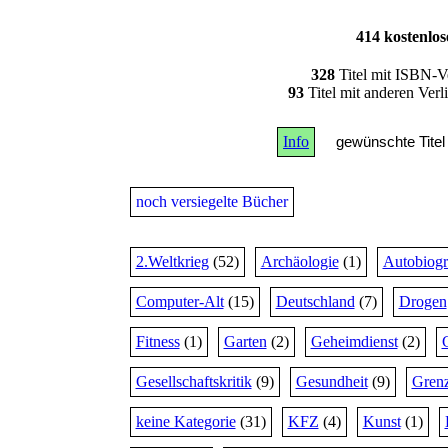
414 kostenlo
328
Titel mit ISBN-V
93
Titel mit anderen Ver
Info
gewünschte Titel 
noch versiegelte Bücher
2.Weltkrieg
(52)
Archäologie
(1)
Autobiogr
Computer-Alt
(15)
Deutschland
(7)
Drogen
Fitness
(1)
Garten
(2)
Geheimdienst
(2)
Gesellschaftskritik
(9)
Gesundheit
(9)
Grenz
keine Kategorie
(31)
KFZ
(4)
Kunst
(1)