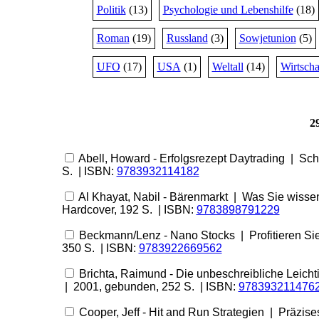
Politik
(13)
Psychologie und Lebenshilfe
(18)
Roman
(19)
Russland
(3)
Sowjetunion
(5)
UFO
(17)
USA
(1)
Weltall
(14)
Wirtscha
2
Abell, Howard - Erfolgsrezept Daytrading | Sc
S. | ISBN:
9783932114182
Al Khayat, Nabil - Bärenmarkt | Was Sie wisse
Hardcover, 192 S. | ISBN:
9783898791229
Beckmann/Lenz - Nano Stocks | Profitieren Sie
350 S. | ISBN:
9783922669562
Brichta, Raimund - Die unbeschreibliche Leicht
| 2001, gebunden, 252 S. | ISBN:
978393211476
Cooper, Jeff - Hit and Run Strategien | Präzise