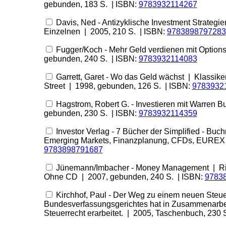
gebunden, 183 S. | ISBN:
9783932114267
Davis, Ned - Antizyklische Investment Strateg
Einzelnen | 2005, 210 S. | ISBN:
9783898797283
Fugger/Koch - Mehr Geld verdienen mit Option
gebunden, 240 S. | ISBN:
9783932114083
Garrett, Garet - Wo das Geld wächst | Klassike
Street | 1998, gebunden, 126 S. | ISBN:
9783932
Hagstrom, Robert G. - Investieren mit Warren B
gebunden, 230 S. | ISBN:
9783932114359
Investor Verlag - 7 Bücher der Simplified - Buch
Emerging Markets, Finanzplanung, CFDs, EUREX 
9783898791687
Jünemann/Imbacher - Money Management | Risik
Ohne CD | 2007, gebunden, 240 S. | ISBN:
9783
Kirchhof, Paul - Der Weg zu einem neuen Steue
Bundesverfassungsgerichtes hat in Zusammenarbeit
Steuerrecht erarbeitet. | 2005, Taschenbuch, 230 