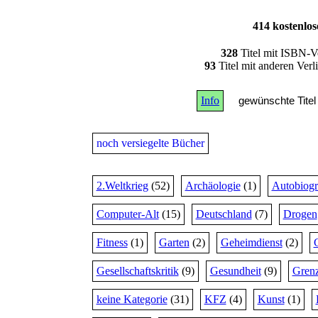
414 kostenlo
328
Titel mit ISBN-V
93
Titel mit anderen Ver
Info
gewünschte Titel 
noch versiegelte Bücher
2.Weltkrieg
(52)
Archäologie
(1)
Autobiogr
Computer-Alt
(15)
Deutschland
(7)
Drogen
Fitness
(1)
Garten
(2)
Geheimdienst
(2)
Gesellschaftskritik
(9)
Gesundheit
(9)
Grenz
keine Kategorie
(31)
KFZ
(4)
Kunst
(1)