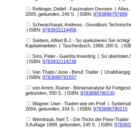
Rettinger, Detlef - Faszination Devisen | All
2005, gebunden, 240 S. | ISBN:
9783898797689
Schwarzhaupt, Andreas - Grundkurs Technische
| ISBN:
9783932114458
Siebers, Alfred B.J. - So spekulieren Sie richti
Kapitalmärkten | Taschenbuch, 1999, 200 S. | IS
Siris, Peter - Guerilla Investing | So überliste
| ISBN:
9783932114236
Van Tharp / June - Beruf: Trader | Unabhängig 
| ISBN:
9783898791557
von Arnim, Rainer - Börsenanalyse für Fortges
gebunden, 350 S. | ISBN:
9783898790130
Wagner. Uwe - Traden wie ein Profi | Systemat
2004, gebunden, 334 S. | ISBN:
9783898790215
Weintraub, Neil T. - Die Tricks der Floor-Trader
3.Auflage 1999, gebunden, 240 S. | ISBN:
978393