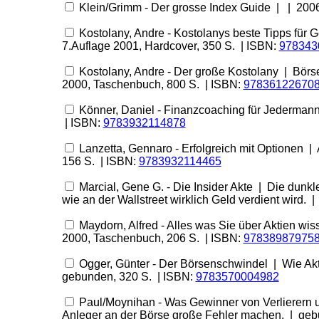
Klein/Grimm - Der grosse Index Guide | | 2006
Kostolany, Andre - Kostolanys beste Tipps für 
7.Auflage 2001, Hardcover, 350 S. | ISBN:
978343
Kostolany, Andre - Der große Kostolany | Börs
2000, Taschenbuch, 800 S. | ISBN:
97836122670
Könner, Daniel - Finanzcoaching für Jederman
| ISBN:
9783932114878
Lanzetta, Gennaro - Erfolgreich mit Optionen 
156 S. | ISBN:
9783932114465
Marcial, Gene G. - Die Insider Akte | Die dunk
wie an der Wallstreet wirklich Geld verdient wird.
Maydorn, Alfred - Alles was Sie über Aktien wis
2000, Taschenbuch, 206 S. | ISBN:
97838987975
Ogger, Günter - Der Börsenschwindel | Wie Akt
gebunden, 320 S. | ISBN:
9783570004982
Paul/Moynihan - Was Gewinner von Verlierern u
Anleger an der Börse große Fehler machen. | geb