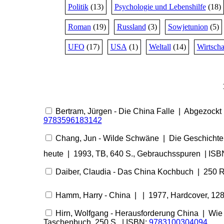
Politik
(13)
Psychologie und Lebenshilfe
(18)
Roman
(19)
Russland
(3)
Sowjetunion
(5)
UFO
(17)
USA
(1)
Weltall
(14)
Wirtscha
Bertram, Jürgen - Die China Falle | Abgezockt
9783596183142
Chang, Jun - Wilde Schwäne | Die Geschichte ei
heute | 1993, TB, 640 S., Gebrauchsspuren | ISB
Daiber, Claudia - Das China Kochbuch | 250 Re
Hamm, Harry - China | | 1977, Hardcover, 128
Hirn, Wolfgang - Herausforderung China | Wie 
Taschenbuch, 250 S. | ISBN:
9783100304094