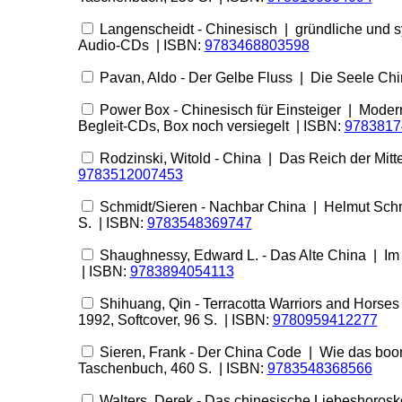
Langenscheidt - Chinesisch | gründliche und s
Audio-CDs | ISBN:
9783468803598
Pavan, Aldo - Der Gelbe Fluss | Die Seele Ch
Power Box - Chinesisch für Einsteiger | Moder
Begleit-CDs, Box noch versiegelt | ISBN:
9783817
Rodzinski, Witold - China | Das Reich der Mitt
9783512007453
Schmidt/Sieren - Nachbar China | Helmut Schm
S. | ISBN:
9783548369747
Shaughnessy, Edward L. - Das Alte China | Im
| ISBN:
9783894054113
Shihuang, Qin - Terracotta Warriors and Horses |
1992, Softcover, 96 S. | ISBN:
9780959412277
Sieren, Frank - Der China Code | Wie das boo
Taschenbuch, 460 S. | ISBN:
9783548368566
Walters, Derek - Das chinesische Liebeshorosk