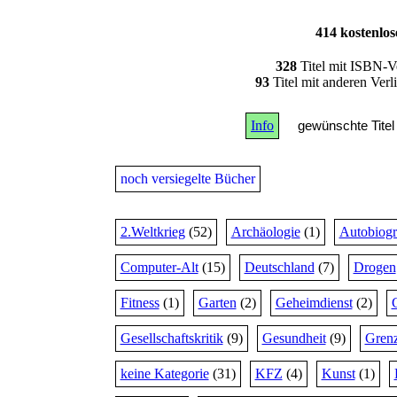
414 kostenlo
328
Titel mit ISBN-V
93
Titel mit anderen Ver
Info
gewünschte Titel 
noch versiegelte Bücher
2.Weltkrieg
(52)
Archäologie
(1)
Autobiogr
Computer-Alt
(15)
Deutschland
(7)
Drogen
Fitness
(1)
Garten
(2)
Geheimdienst
(2)
Gesellschaftskritik
(9)
Gesundheit
(9)
Grenz
keine Kategorie
(31)
KFZ
(4)
Kunst
(1)